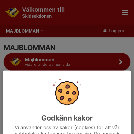
Välkommen till
Skidsektionen
Logga in
MAJBLOMMAN
MAJBLOMMAN
Majblomman
vidare till deras hemsida
Majblomman
Majblomman är en ideell barnrättsorganisation som delar ut
ekonomiskt stöd till barn i familjer där pengarna inte räcker till.
Det kan handla om ett par fotbollsskor, ett barnkalas, avgiften till
en fritidsaktivitet eller en jacka i rätt storlek.
Godkänn kakor
Tryck på knappen ovan för att nå majblommans hemsidan!
Vi använder oss av kakor (cookies) för att vår
webbplats ska fungera bra för dig. De används