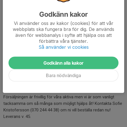
Godkänn kakor
Vi använder oss av kakor (cookies) för att vår
webbplats ska fungera bra för dig. De används
även för webbanalys i syfte att hjälpa oss att
förbättra våra tjänster.
Så använder vi cookies
Godkänn alla kakor
Bara nödvändiga
Varje höst säljer vi hushålls- och toalettpapper från Serla.
Försäljningen är frivillig för våra aktiva men vi är som vanligt
tacksamma om så många som möjligt hjälps åt! Kontakta Sofie
Kristofersson (070 244 44 38) om ni vill beställa redan nu!
Leverans v. 45.