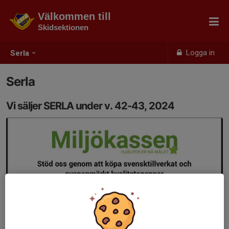
Välkommen till
Skidsektionen
Logga in
Serla
Serla
Vi säljer SERLA under v. 42-43, 2024