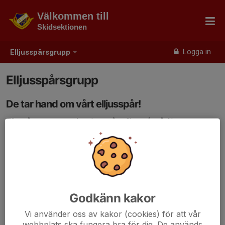
Välkommen till
Skidsektionen
Logga in
Elljusspårsgrupp
Elljusspårsgrupp
De tar hand om vårt elljusspår!
Elljuspårsgruppen tar hand om vårt elljusspår såväl sommar
som vinter.
Sommartid klipper och röjer de så vi kan nyttja spåren till löpning.
Detta jobb ger också goda förutsättningar för att dra spåren
under vintern. Vintertid används skoter, sladd och spårdragare.
Är du intresserad att vara med?
Godkänn kakor
Kontakta Sofie Kristofersson, 070 244 44 38.
Vi använder oss av kakor (cookies) för att vår
webbplats ska fungera bra för dig. De används