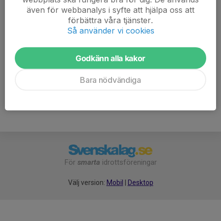
även för webbanalys i syfte att hjälpa oss att
och stort urval av fikabröd :)
förbättra våra tjänster.
Så använder vi cookies
TILLSAMMANS SKAPAR VI VÅRA FÖRUTSÄTTNINGAR!
Frågor?
Godkänn alla kakor
mejla skidor@anundsjo.if eller ring Sofie Kristofersson, 070 244
44 38.
Bara nödvändiga
För
smarta
idrottsföreningar
Välj version:
Mobil
|
Desktop