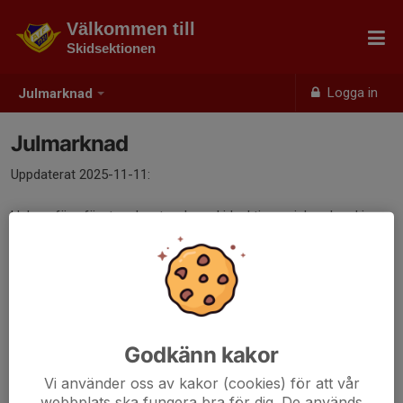
Välkommen till
Skidsektionen
Logga in
Julmarknad
Julmarknad
Uppdaterat 2025-11-11:
Helgen före första advent ordnar skidsektionen julmarknad inne
på Olympia i samband med att det sedan är skyltsöndag på byn.
SYFTET med skyltsöndagen är att bidra till bygden. Evenemanget
ger oss även inkomst som kan användas till verksamheten.
GENOMFÖRANDET utgår från att alla aktiva familjer hjälps åt att
Godkänn kakor
baka och/eller jobbar under marknaden.
Vi använder oss av kakor (cookies) för att vår
webbplats ska fungera bra för dig. De används
MÅLET är att skapa en trevlig marknad fylld med julstämning