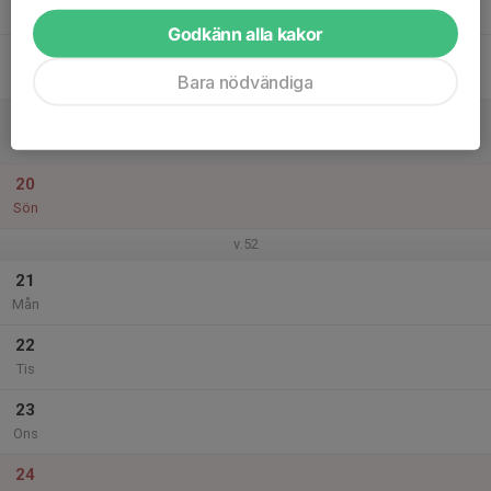
Tor
Godkänn alla kakor
18
Fre
Bara nödvändiga
19
Lör
20
Sön
v.52
21
Mån
22
Tis
23
Ons
24