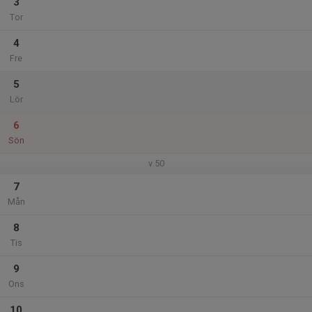
3
Tor
4
Fre
5
Lör
6
Sön
v.50
7
Mån
8
Tis
9
Ons
10