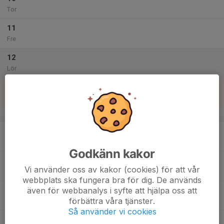
Tor
11
Fre
12
Lör
13
Sön
v.51
14
Mån
Godkänn kakor
15
Vi använder oss av kakor (cookies) för att vår
Tis
webbplats ska fungera bra för dig. De används
även för webbanalys i syfte att hjälpa oss att
16
förbättra våra tjänster.
Ons
Så använder vi cookies
17