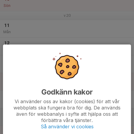
Sön
v.20
11
Mån
12
Tis
13
Ons
14
Tor
Godkänn kakor
15
Vi använder oss av kakor (cookies) för att vår
Fre
webbplats ska fungera bra för dig. De används
även för webbanalys i syfte att hjälpa oss att
16
förbättra våra tjänster.
Lör
Så använder vi cookies
17