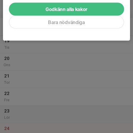
Sön
Godkänn alla kakor
v.21
Bara nödvändiga
18
Mån
19
Tis
20
Ons
21
Tor
22
Fre
23
Lör
24