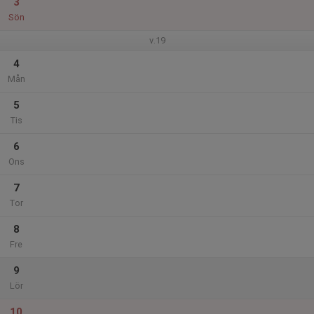
3
Sön
v.19
4
Mån
5
Tis
6
Ons
7
Tor
8
Fre
9
Lör
10