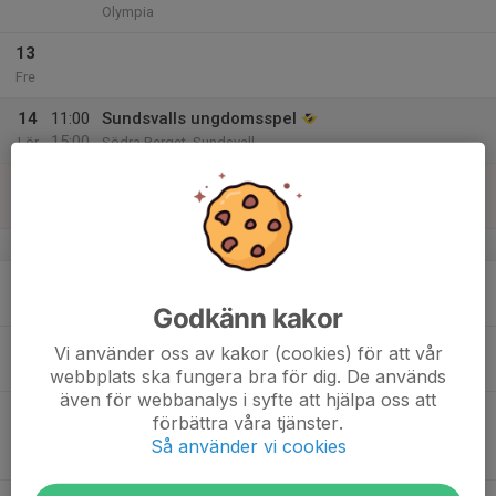
Olympia
13
Fre
14
11:00
Sundsvalls ungdomsspel
15:00
Lör
Södra Berget, Sundsvall
15
11:00
Sundsvalls ungdomsspel
15:00
Sön
Södra Berget, Sundsvall
v.12
16
Mån
Godkänn kakor
17
18:00
SKIDKUL
Skidkul (5-6 år)
Vi använder oss av kakor (cookies) för att vår
18:45
Tis
Olympia
webbplats ska fungera bra för dig. De används
även för webbanalys i syfte att hjälpa oss att
18:00
Träning BLÅ GRUPP
förbättra våra tjänster.
19:00
Blå grupp (förskoleklass och årskurs 1)
Så använder vi cookies
Olympia