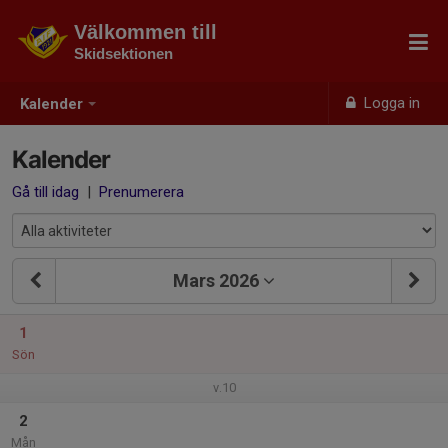
Välkommen till
Skidsektionen
Logga in
Kalender
Kalender
Gå till idag
|
Prenumerera
Mars 2026
1
Sön
v.10
2
Mån