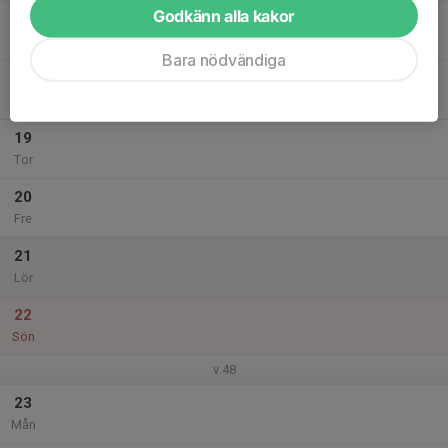
Godkänn alla kakor
17
Tis
Bara nödvändiga
18
Ons
19
Tor
20
Fre
21
Lör
22
Sön
v.48
23
Mån