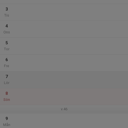
3
Tis
4
Ons
5
Tor
6
Fre
7
Lör
8
Sön
v.46
9
Mån