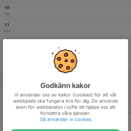
10
Tis
11
Ons
12
Tor
13
Fre
14
Lör
Godkänn kakor
15
Vi använder oss av kakor (cookies) för att vår
webbplats ska fungera bra för dig. De används
Sön
även för webbanalys i syfte att hjälpa oss att
v.47
förbättra våra tjänster.
Så använder vi cookies
16
Mån