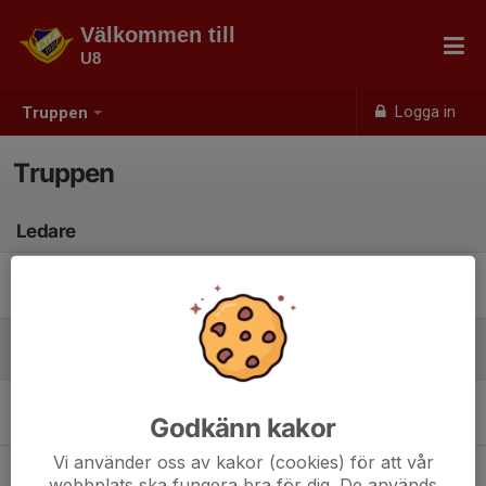
Välkommen till
U8
Logga in
Truppen
Truppen
Ledare
Andre Olson
Ledare
Spelare
Folke Olson
Godkänn kakor
Vi använder oss av kakor (cookies) för att vår
Selma Johansson
webbplats ska fungera bra för dig. De används