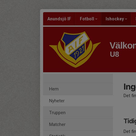
Anundsjö IF
Fotboll
Ishockey
Välkom
U8
Ing
Hem
Det fi
Nyheter
Truppen
Tidi
Matcher
Det fi