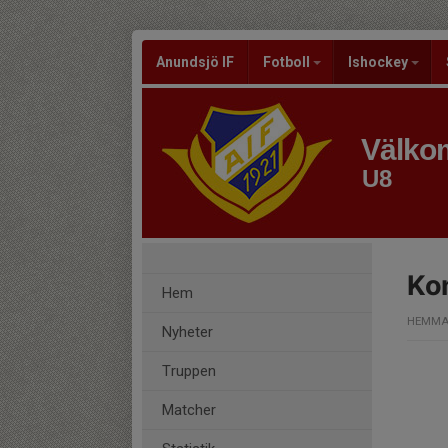
Anundsjö IF
Fotboll
Ishockey
Välkom
U8
Ko
Hem
HEMMA
Nyheter
Truppen
Matcher