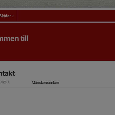
Skidor
men till
ntakt
Månskensrinken
ARENA