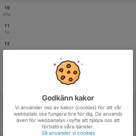
10
Mån
11
Tis
12
Ons
13
Tor
14
Fre
Godkänn kakor
15
Lör
Vi använder oss av kakor (cookies) för att vår
webbplats ska fungera bra för dig. De används
16
även för webbanalys i syfte att hjälpa oss att
Sön
förbättra våra tjänster.
v.34
Så använder vi cookies