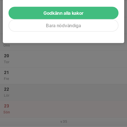
17
Mån
Godkänn alla kakor
18
Bara nödvändiga
Tis
19
Ons
20
Tor
21
Fre
22
Lör
23
Sön
v.35