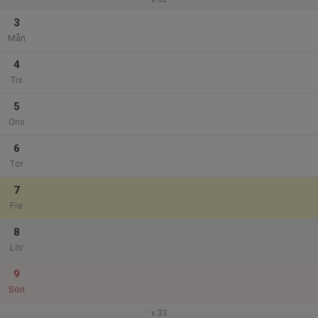
3
Mån
4
Tis
5
Ons
6
Tor
7
Fre
8
Lör
9
Sön
v.33