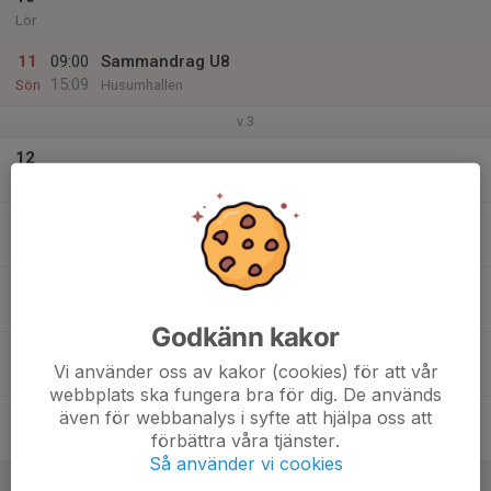
Lör
11
09:00
Sammandrag U8
15:09
Sön
Husumhallen
v.3
12
Mån
13
Tis
14
Ons
Godkänn kakor
15
Vi använder oss av kakor (cookies) för att vår
Tor
webbplats ska fungera bra för dig. De används
även för webbanalys i syfte att hjälpa oss att
16
förbättra våra tjänster.
Fre
Så använder vi cookies
17