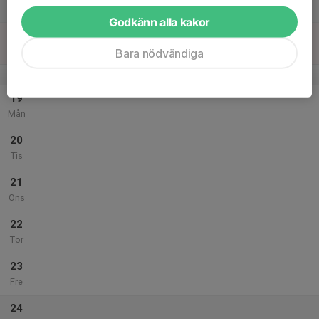
Lör
Godkänn alla kakor
18
Sön
Bara nödvändiga
v.4
19
Mån
20
Tis
21
Ons
22
Tor
23
Fre
24