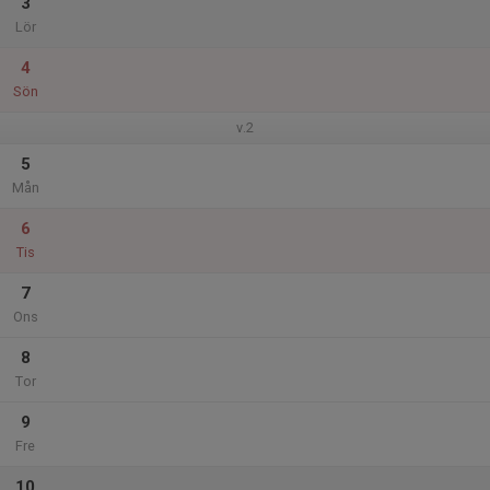
3
Lör
4
Sön
v.2
5
Mån
6
Tis
7
Ons
8
Tor
9
Fre
10