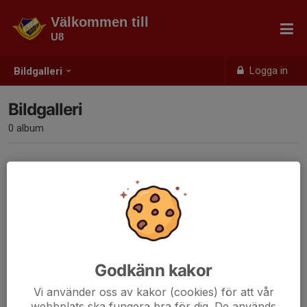
Välkommen till
U8
Logga in
Bildgalleri
Bildgalleri
0 album
Inga album skapade
Godkänn kakor
Vi använder oss av kakor (cookies) för att vår
webbplats ska fungera bra för dig. De används