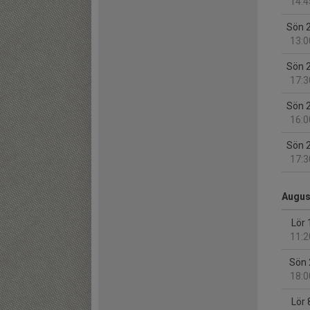
14:4
Sön 
13:0
Sön 
17:3
Sön 
16:0
Sön 
17:3
Augus
Lör 
11:2
Sön 
18:0
Lör 