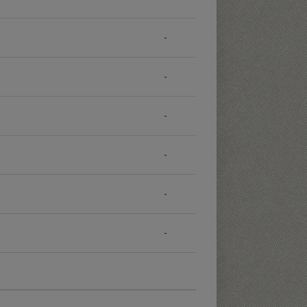
-
-
-
-
-
-