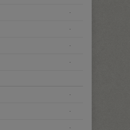
-
-
-
-
-
-
-