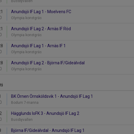
5
Bussbyvallen
21
Anundsjö IF Lag 1 - Moelvens FC
0
Olympia konstgräs
21
Anundsjö IF Lag 2 - Arnäs IF Röd
0
Olympia konstgräs
28
Anundsjö IF Lag 1 - Arnäs IF 1
0
Olympia konstgräs
28
Anundsjö IF Lag 2 - Björna IF/Gideälvdal
0
Olympia konstgräs
ti
1
BK Örnen Örnsköldsvik 1 - Anundsjö IF Lag 1
0
Bodum 7-manna
2
Hägglunds IoFK 3 - Anundsjö IF Lag 2
0
Bussbyvallen
8
Björna IF/Gideälvdal - Anundsjö IF Lag 1