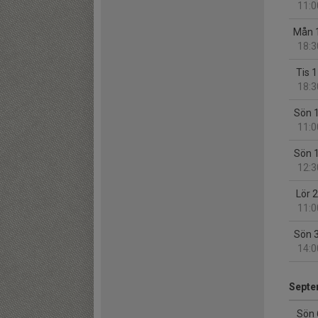
11:0
Mån 
18:3
Tis 
18:3
Sön 
11:0
Sön 
12:3
Lör 
11:0
Sön 
14:0
Septe
Sön 