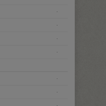
-
-
-
-
-
-
-