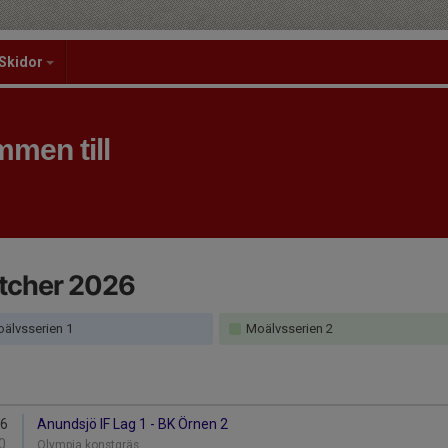
Skidor
men till
tcher 2026
älvsserien 1
Moälvsserien 2
16
Anundsjö IF Lag 1 - BK Örnen 2
0
Olympia konstgräs