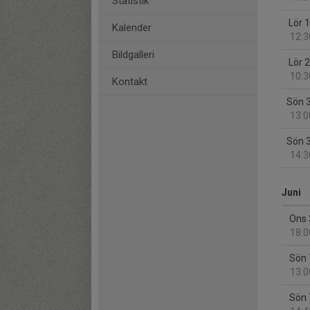
Statistik
Lör 
Kalender
12:3
Bildgalleri
Lör 
10:3
Kontakt
Sön 
13:0
Sön 
14:3
Juni
Ons 
18:0
Sön 
13:0
Sön 