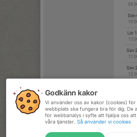
09:0
Sön 
10:0
Lör 
13:0
Sön 
11:0
Sön 
12:3
Tor 
Godkänn kakor
18:0
Vi använder oss av kakor (cookies) för 
Sön 
webbplats ska fungera bra för dig. De
11:2
för webbanalys i syfte att hjälpa oss att
våra tjänster.
Så använder vi cookies