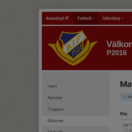
Anundsjö IF
Fotboll
Ishockey
Välkom
P2016
Ma
Hem
Mo
Nyheter
Truppen
Maj
Matcher
Lör 
11:0