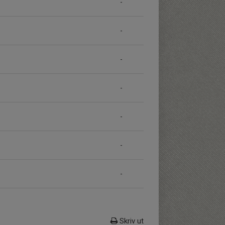
-
-
-
-
-
-
-
Skriv ut