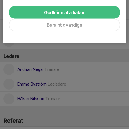
Godkänn alla kakor
Mille Byström
Bara nödvändiga
Valter Nilsson
Vidar Joutsen
Ledare
Andrian Negai
Tränare
Emma Byström
Lagledare
Håkan Nilsson
Tränare
Referat