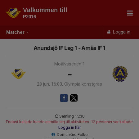
Välkommen till
P2016
Logga in
Matcher
Anundsjö IF Lag 1 - Arnäs IF 1
Moälvsserien 1
-
28 jun, 16:00, Olympia konstgräs
Samling 15:30
Endast kallade kunde anmäla sig till aktiviteten. 12 personer var kallade.
Logga in här
Domarvärd:Folke