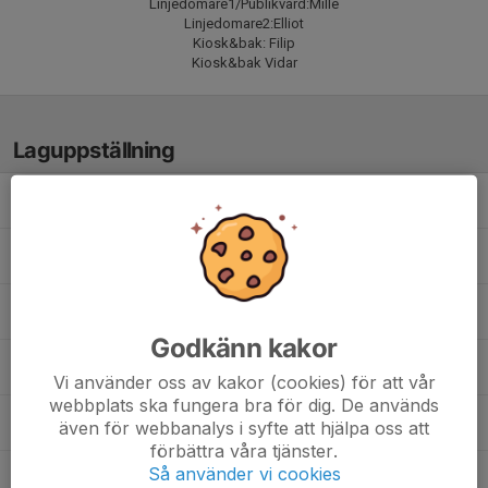
Linjedomare1/Publikvärd:Mille
Linjedomare2:Elliot
Kiosk&bak: Filip
Kiosk&bak Vidar
Laguppställning
Elliot Bergström
Erik Negai
Filip Johansson
Godkänn kakor
Folke Auselius
Vi använder oss av kakor (cookies) för att vår
webbplats ska fungera bra för dig. De används
Harry Yngvesson
även för webbanalys i syfte att hjälpa oss att
förbättra våra tjänster.
Så använder vi cookies
Leo Hellgren