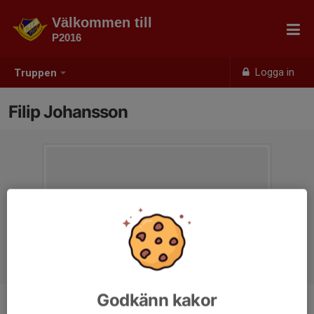
Välkommen till
P2016
Logga in
Truppen
Filip Johansson
Godkänn kakor
Position
-