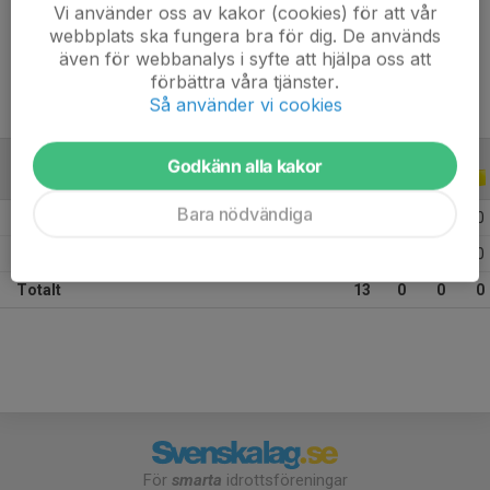
Vi använder oss av kakor (cookies) för att vår
Ålder
10 år
webbplats ska fungera bra för dig. De används
även för webbanalys i syfte att hjälpa oss att
förbättra våra tjänster.
Så använder vi cookies
Godkänn alla kakor
ALLA SERIER
ALLA ÅR
Bara nödvändiga
2026
7
0
0
0
2025
6
0
0
0
Totalt
13
0
0
0
För
smarta
idrottsföreningar