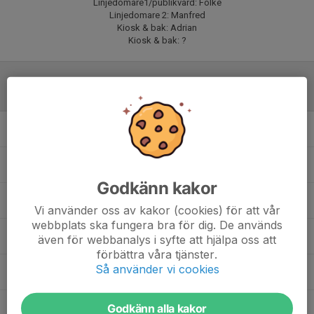
Linjedomare1/publikvärd: Folke
Linjedomare 2: Manfred
Kiosk & bak: Adrian
Kiosk & bak: ?
Laguppställning
Adrian Södersten
Elliot Bergström
Godkänn kakor
Folke Auselius
Vi använder oss av kakor (cookies) för att vår
webbplats ska fungera bra för dig. De används
Jacke Nyström
även för webbanalys i syfte att hjälpa oss att
förbättra våra tjänster.
Så använder vi cookies
Jesse Svensson
Godkänn alla kakor
Leo Hellgren