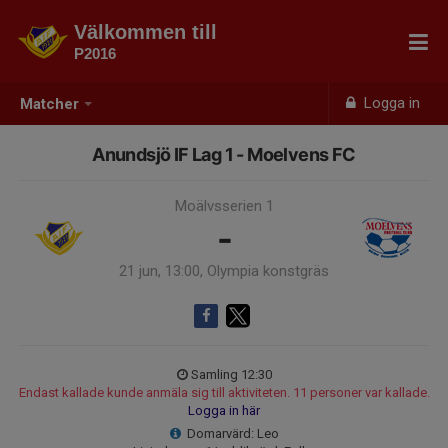
Välkommen till
P2016
Logga in
Matcher
Anundsjö IF Lag 1 - Moelvens FC
Moälvsserien 1
-
21 jun, 13:00, Olympia konstgräs
Samling 12:30
Endast kallade kunde anmäla sig till aktiviteten. 11 personer var kallade.
Logga in här
Domarvärd: Leo