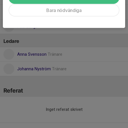
Bara nödvändiga
Manfred Mannelqvist
Paul Lange
Ledare
Anna Svensson
Tränare
Johanna Nyström
Tränare
Referat
Inget referat skrivet