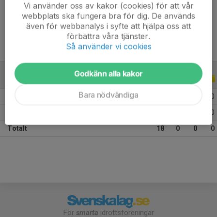
Vi använder oss av kakor (cookies) för att vår
Ålder
9 år
webbplats ska fungera bra för dig. De används
även för webbanalys i syfte att hjälpa oss att
förbättra våra tjänster.
Så använder vi cookies
Godkänn alla kakor
ALLA SERIER
ALLA ÅR
Bara nödvändiga
2026
5
0
0
0
2025
13
0
0
0
Totalt
18
0
0
0
För
smarta
idrottsföreningar