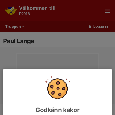
Välkommen till
P2016
Logga in
Truppen
Paul Lange
Godkänn kakor
Position
-