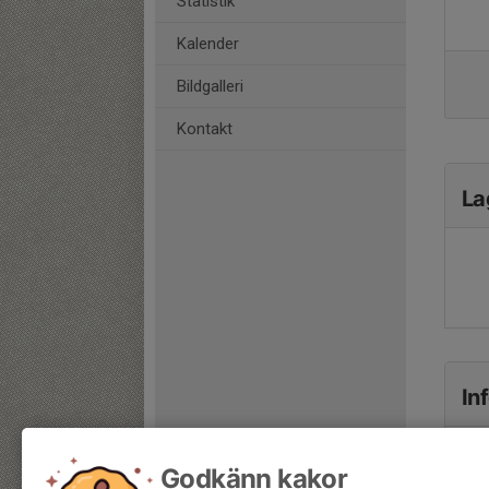
Statistik
Kalender
Bildgalleri
Kontakt
La
In
Godkänn kakor