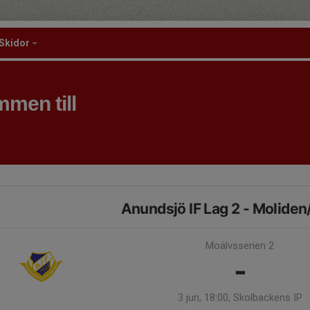
Skidor
men till
Anundsjö IF Lag 2 - Moliden
Moälvsserien 2
-
3 jun, 18:00, Skolbackens IP