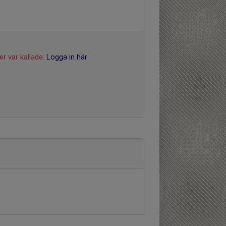
r var kallade.
Logga in här