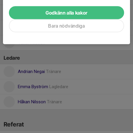
Godkänn alla kakor
Mateo Moberg
Bara nödvändiga
Mille Byström
Valter Nilsson
Ledare
Andrian Negai
Tränare
Emma Byström
Lagledare
Håkan Nilsson
Tränare
Referat