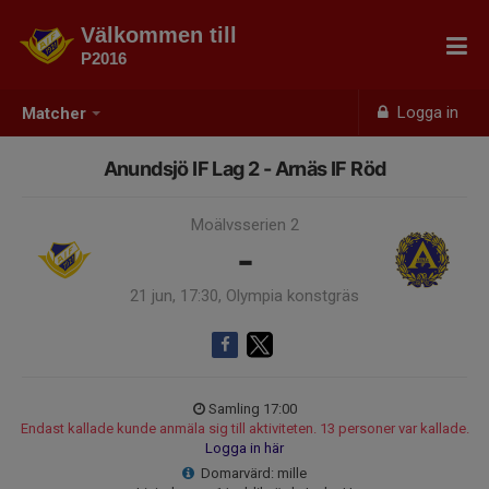
Välkommen till
P2016
Logga in
Matcher
Anundsjö IF Lag 2 - Arnäs IF Röd
Moälvsserien 2
-
21 jun, 17:30, Olympia konstgräs
Samling 17:00
Endast kallade kunde anmäla sig till aktiviteten. 13 personer var kallade.
Logga in här
Domarvärd: mille