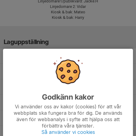
Linjedomare1/publikvärd: Jacke.H
Linjedomare 2: Vidar
Kiosk & bak: Mateo
Kiosk & bak: Harry
Laguppställning
Albin Westman
Emil Lindgren
Erik Negai
Godkänn kakor
Filip Johansson
Vi använder oss av kakor (cookies) för att vår
webbplats ska fungera bra för dig. De används
Harry Yngvesson
även för webbanalys i syfte att hjälpa oss att
förbättra våra tjänster.
Så använder vi cookies
Jacke Hellström