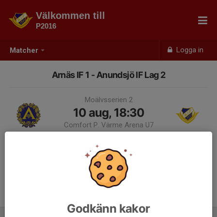
Välkommen till
P2016
Logga in
Matcher
Arnäs IF 1 - Anundsjö IF Lag 2
Moälvsserien 2
10 aug, 18:30
Comfort P. Värme Arena U7
Samling 18:00
Endast kallade kan anmäla sig till aktiviteten. 13 personer är kallade.
Logga in här
Godkänn kakor