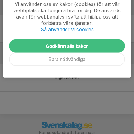
Vi använder oss av kakor (cookies) för att vår
Laguppställning
webbplats ska fungera bra för dig. De används
även för webbanalys i syfte att hjälpa oss att
förbättra våra tjänster.
Ingen uppställning ifylld
Så använder vi cookies
Godkänn alla kakor
Inför match
Bara nödvändiga
Inget skrivet
För
smarta
idrottsföreningar