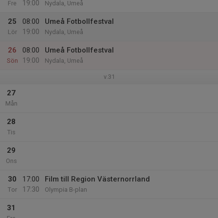
19:00
Fre
Nydala, Umeå
25
08:00
Umeå Fotbollfestval
19:00
Lör
Nydala, Umeå
26
08:00
Umeå Fotbollfestval
19:00
Sön
Nydala, Umeå
v.31
27
Mån
28
Tis
29
Ons
30
17:00
Film till Region Västernorrland
17:30
Tor
Olympia B-plan
31