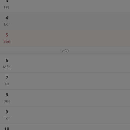
3
Fre
4
Lör
5
Sön
v.28
6
Mån
7
Tis
8
Ons
9
Tor
10