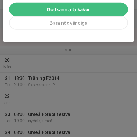
Fre
Godkänn alla kakor
18
Lör
Bara nödvändiga
19
18:00
Träning F2014
19:30
Sön
Skolbackens IP
v.30
20
Mån
21
18:30
Träning F2014
20:00
Tis
Skolbackens IP
22
Ons
23
08:00
Umeå Fotbollfestval
19:00
Tor
Nydala, Umeå
24
08:00
Umeå Fotbollfestval