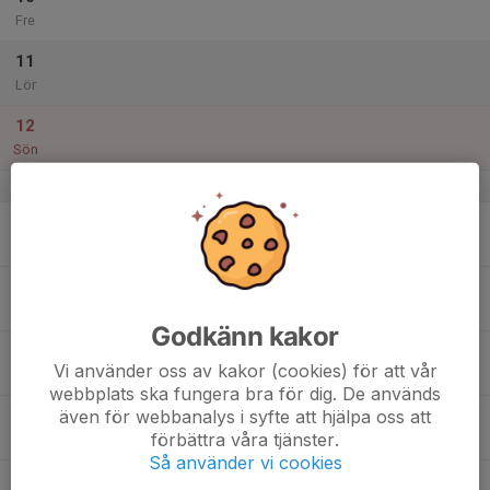
Fre
11
Lör
12
Sön
v.29
13
Mån
14
Tis
Godkänn kakor
15
Vi använder oss av kakor (cookies) för att vår
Ons
webbplats ska fungera bra för dig. De används
även för webbanalys i syfte att hjälpa oss att
16
förbättra våra tjänster.
Tor
Så använder vi cookies
17