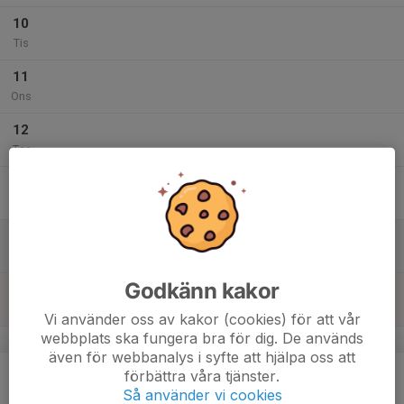
10
Tis
11
Ons
12
Tor
13
Fre
14
10:00
Alliansträning F14
11:00
Lör
Fotbollshallen
Godkänn kakor
15
Sön
Vi använder oss av kakor (cookies) för att vår
webbplats ska fungera bra för dig. De används
v.12
även för webbanalys i syfte att hjälpa oss att
16
förbättra våra tjänster.
Mån
Så använder vi cookies