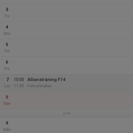
3
Tis
4
Ons
5
Tor
6
Fre
7
10:00
Alliansträning F14
11:00
Lör
Fotbollshallen
8
Sön
v.11
9
Mån