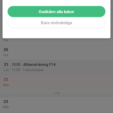
17
Tis
Godkänn alla kakor
18
Bara nödvändiga
Ons
19
Tor
20
Fre
21
10:00
Alliansträning F14
11:00
Lör
Fotbollshallen
22
Sön
v.13
23
Mån