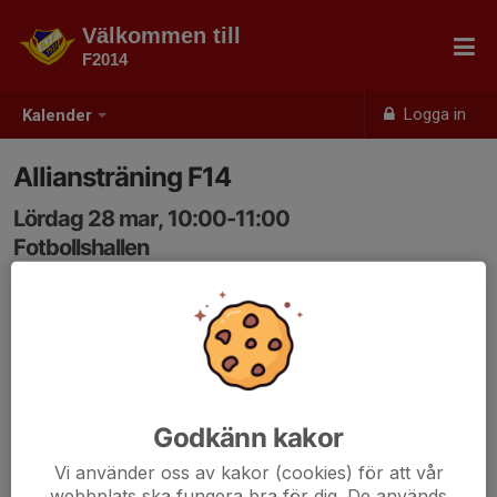
Välkommen till
F2014
Logga in
Kalender
Alliansträning F14
Lördag 28 mar, 10:00-11:00
Fotbollshallen
Samling: 09:50, Fotbollshallen
Medtag egen vattenflaska
Godkänn kakor
Vi använder oss av kakor (cookies) för att vår
webbplats ska fungera bra för dig. De används