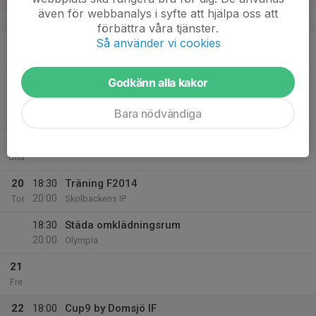
även för webbanalys i syfte att hjälpa oss att
v.34
förbättra våra tjänster.
Så använder vi cookies
17
Mån
Godkänn alla kakor
18
19:00
Match mot BIK Fotboll F14
20:15
Tis
Div. 5 Flick grupp vit höst Ångermanland
Bara nödvändiga
Olympia - Olympiaskogen
19
Ons
20
18:30
Träning F2014
20:00
Tor
Skolbackens IP
18:30
Städa omklädningsrum
20:00
Olympia
21
Fre
22
18:00
Cup9 by Domsjö IF