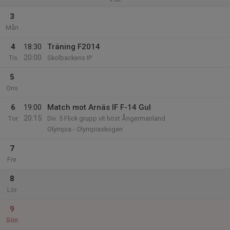
3
Mån
4
18:30
Träning F2014
20:00
Tis
Skolbackens IP
5
Ons
6
19:00
Match mot Arnäs IF F-14 Gul
20:15
Tor
Div. 5 Flick grupp vit höst Ångermanland
Olympia - Olympiaskogen
7
Fre
8
Lör
9
Sön