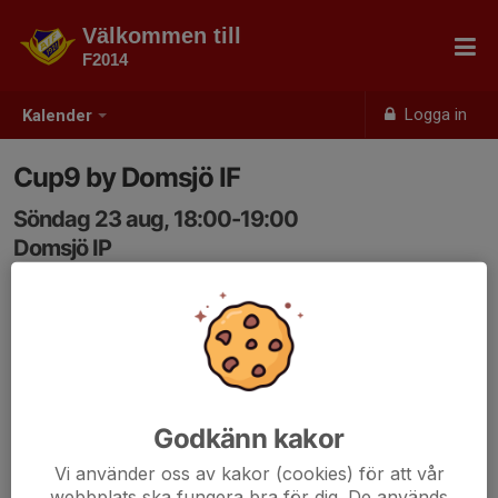
Välkommen till
F2014
Logga in
Kalender
Cup9 by Domsjö IF
Söndag 23 aug, 18:00-19:00
Domsjö IP
Samling: 18:00, Domsjö IP
Godkänn kakor
Vi använder oss av kakor (cookies) för att vår
webbplats ska fungera bra för dig. De används