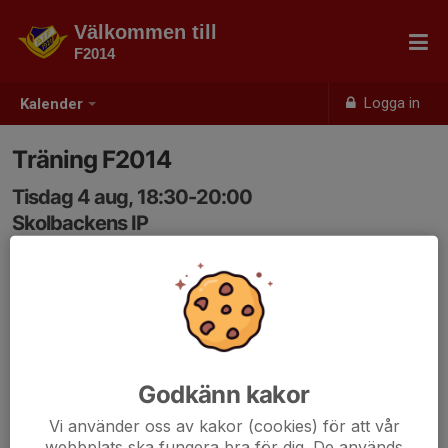
Välkommen till
F2014
Logga in
Kalender
Träning F2014
Tisdag 4 aug, 18:30-20:00
Skolbackens IP
Samling: 18:30
Godkänn kakor
Vi använder oss av kakor (cookies) för att vår
webbplats ska fungera bra för dig. De används