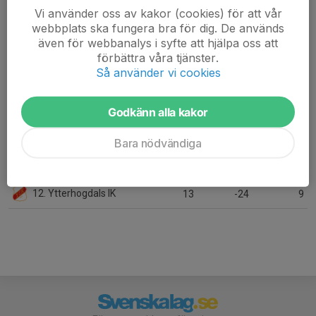
Vi använder oss av kakor (cookies) för att vår
6. Älgarna-Härnösand IF
13
-1
19
webbplats ska fungera bra för dig. De används
även för webbanalys i syfte att hjälpa oss att
7. Ope IF
13
10
18
förbättra våra tjänster.
Så använder vi cookies
8. Kramfors-Alliansen
13
-6
17
9. Tegs SK Fotboll
13
-2
15
Godkänn alla kakor
10. Cosmos FK
13
-7
11
Bara nödvändiga
11. Alnö IF
13
-15
10
12. Ytterhogdals IK
13
-24
9