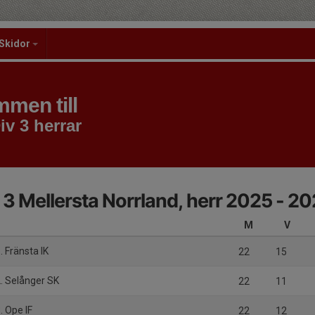
Skidor
men till
iv 3 herrar
 3 Mellersta Norrland, herr 2025 - 2
M
V
. Fränsta IK
22
15
. Selånger SK
22
11
. Ope IF
22
12