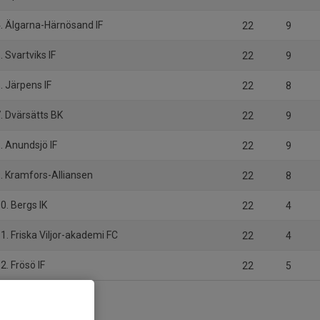
. Älgarna-Härnösand IF
22
9
. Svartviks IF
22
9
. Järpens IF
22
8
. Dvärsätts BK
22
9
. Anundsjö IF
22
9
. Kramfors-Alliansen
22
8
0. Bergs IK
22
4
1. Friska Viljor-akademi FC
22
4
2. Frösö IF
22
5