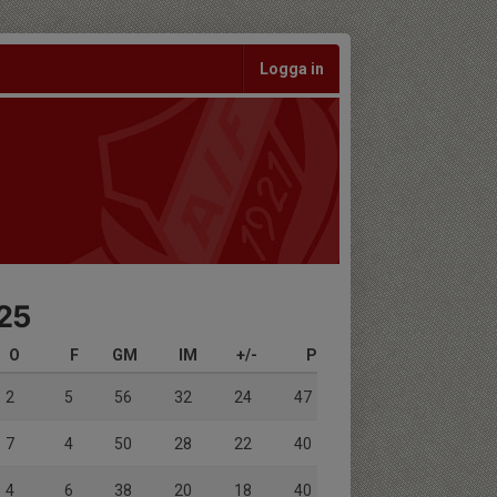
Logga in
025
O
F
GM
IM
+/-
P
2
5
56
32
24
47
7
4
50
28
22
40
4
6
38
20
18
40