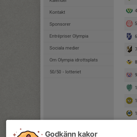
Kalender
4
Kontakt
5
Sponsorer
Entrépriser Olympia
6
Sociala medier
7
Om Olympia idrottsplats
8
50/50 - lotteriet
9
1
1
1
Godkänn kakor