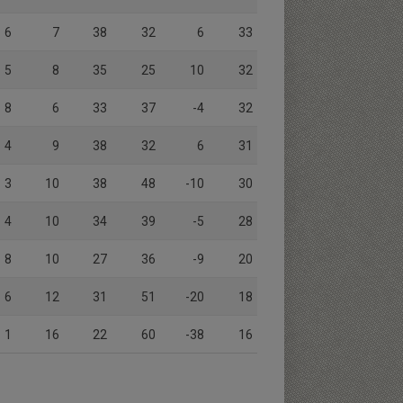
6
7
38
32
6
33
5
8
35
25
10
32
8
6
33
37
-4
32
4
9
38
32
6
31
3
10
38
48
-10
30
4
10
34
39
-5
28
8
10
27
36
-9
20
6
12
31
51
-20
18
1
16
22
60
-38
16