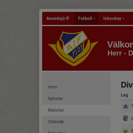
Anundsjö IF
Fotboll
Ishockey
Välkom
Herr - D
Div
Hem
Lag
Nyheter
1
Matcher
2
Statistik
3