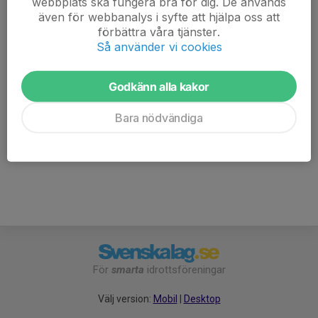
webbplats ska fungera bra för dig. De används
även för webbanalys i syfte att hjälpa oss att
7. Arnäs IF
20
-2
26
förbättra våra tjänster.
Så använder vi cookies
8. Härnösand FC United
20
-15
23
9. Forsmo IF
20
-13
19
Godkänn alla kakor
10. Junsele IF
20
-22
16
Bara nödvändiga
11. Långsele AIF
20
-107
1
För
smarta
idrottsföreningar
Välj version:
Mobil
|
Desktop