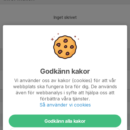
Inget skrivet
Tabell
Godkänn kakor
Div 3 Mellersta Norrland,
Vi använder oss av kakor (cookies) för att vår
herr 2026
M
+/-
P
webbplats ska fungera bra för dig. De används
även för webbanalys i syfte att hjälpa oss att
1. Svartviks IF
13
19
27
förbättra våra tjänster.
Så använder vi cookies
2. Järpens IF
13
9
24
3. Anundsjö IF
13
10
23
Godkänn alla kakor