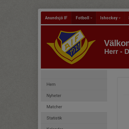
Anundsjö IF
Fotboll
Ishockey
Välkom
Herr - D
Hem
Nyheter
Matcher
Statistik