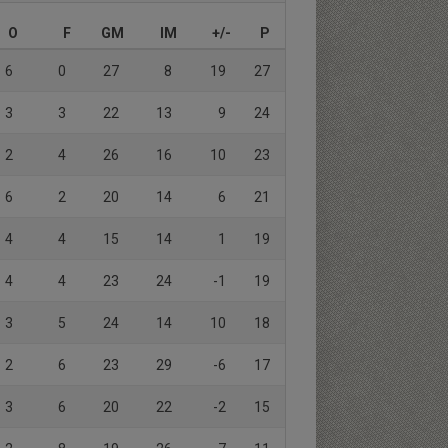
O
F
GM
IM
+/-
P
6
0
27
8
19
27
3
3
22
13
9
24
2
4
26
16
10
23
6
2
20
14
6
21
4
4
15
14
1
19
4
4
23
24
-1
19
3
5
24
14
10
18
2
6
23
29
-6
17
3
6
20
22
-2
15