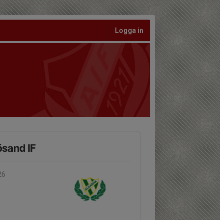
Logga in
ösand IF
26