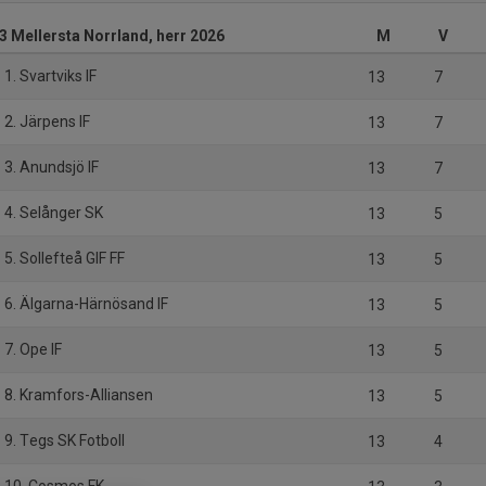
 3 Mellersta Norrland, herr 2026
M
V
1. Svartviks IF
13
7
2. Järpens IF
13
7
3. Anundsjö IF
13
7
4. Selånger SK
13
5
5. Sollefteå GIF FF
13
5
6. Älgarna-Härnösand IF
13
5
7. Ope IF
13
5
8. Kramfors-Alliansen
13
5
9. Tegs SK Fotboll
13
4
10. Cosmos FK