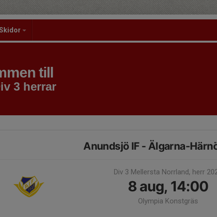
Skidor
men till
iv 3 herrar
Anundsjö IF - Älgarna-Härn
Div 3 Mellersta Norrland, herr 20
8 aug, 14:00
Olympia Konstgräs