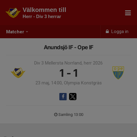
Välkommen till
Herr - Div 3 herrar
Logga in
Matcher
Anundsjö IF - Ope IF
Div 3 Mellersta Norrland, herr 2026
1 - 1
23 maj, 14:00, Olympia Konstgräs
Samling 13:00