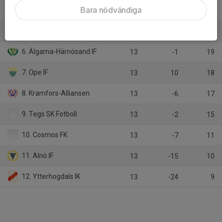
Bara nödvändiga
4. Selånger SK
13
6
21
5. Sollefteå GIF FF
13
1
19
6. Älgarna-Härnösand IF
13
-1
19
7. Ope IF
13
10
18
8. Kramfors-Alliansen
13
-6
17
9. Tegs SK Fotboll
13
-2
15
10. Cosmos FK
13
-7
11
11. Alnö IF
13
-15
10
12. Ytterhogdals IK
13
-24
9