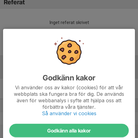
Referat
Inget referat skrivet
Tabell
Godkänn kakor
Vi använder oss av kakor (cookies) för att vår
Div 3 Mellersta Norrland,
webbplats ska fungera bra för dig. De används
herr 2026
M
+/-
P
även för webbanalys i syfte att hjälpa oss att
1. Svartviks IF
13
19
27
förbättra våra tjänster.
Så använder vi cookies
2. Järpens IF
13
9
24
Godkänn alla kakor
3. Anundsjö IF
13
10
23