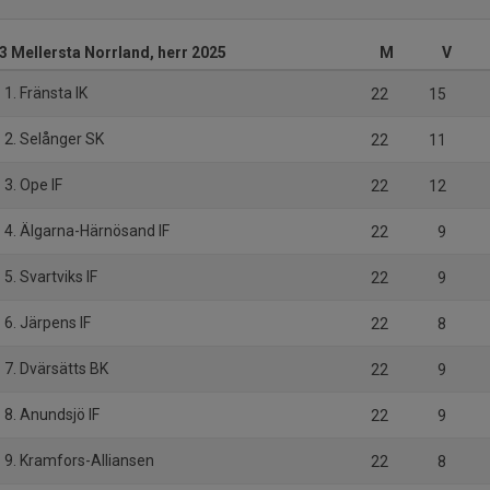
 3 Mellersta Norrland, herr 2025
M
V
1. Fränsta IK
22
15
2. Selånger SK
22
11
3. Ope IF
22
12
4. Älgarna-Härnösand IF
22
9
5. Svartviks IF
22
9
6. Järpens IF
22
8
7. Dvärsätts BK
22
9
8. Anundsjö IF
22
9
9. Kramfors-Alliansen
22
8