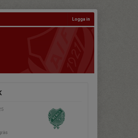
Logga in
K
25
gräs