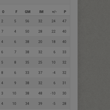
O
F
GM
IM
+/-
P
2
5
56
32
24
47
7
4
50
28
22
40
4
6
38
20
18
40
6
7
38
32
6
33
5
8
35
25
10
32
8
6
33
37
-4
32
4
9
38
32
6
31
3
10
38
48
-10
30
4
10
34
39
-5
28