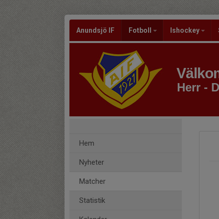
Anundsjö IF
Fotboll
Ishockey
Välkom
Herr - D
Hem
Nyheter
Matcher
Statistik