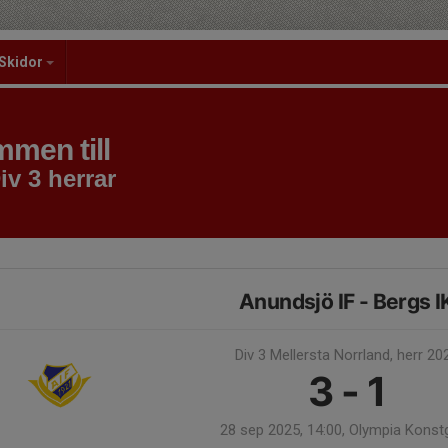
Skidor
men till
iv 3 herrar
Anundsjö IF - Bergs I
Div 3 Mellersta Norrland, herr 20
3 - 1
28 sep 2025, 14:00, Olympia Konst