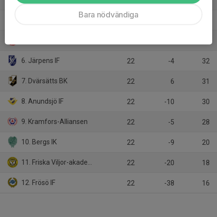
22
18
40
Bara nödvändiga
4. Älgarna-Härnösand IF
22
6
33
5. Svartviks IF
22
10
32
6. Järpens IF
22
-4
32
7. Dvärsätts BK
22
6
31
8. Anundsjö IF
22
-10
30
9. Kramfors-Alliansen
22
-5
28
10. Bergs IK
22
-9
20
11. Friska Viljor-akademi FC
22
-20
18
12. Frösö IF
22
-38
16