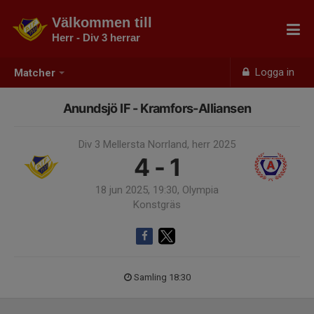
Välkommen till
Herr - Div 3 herrar
Logga in
Matcher
Anundsjö IF - Kramfors-Alliansen
Div 3 Mellersta Norrland, herr 2025
4 - 1
18 jun 2025, 19:30, Olympia
Konstgräs
Samling 18:30