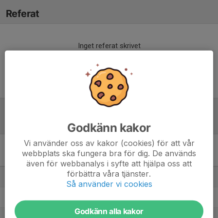
Referat
Inget referat skrivet
Tabell
Godkänn kakor
Vi använder oss av kakor (cookies) för att vår
Div 3 Mellersta Norrland,
webbplats ska fungera bra för dig. De används
herr 2025
M
+/-
P
även för webbanalys i syfte att hjälpa oss att
förbättra våra tjänster.
1. Fränsta IK
22
24
47
Så använder vi cookies
2. Selånger SK
22
22
40
Godkänn alla kakor
3. Ope IF