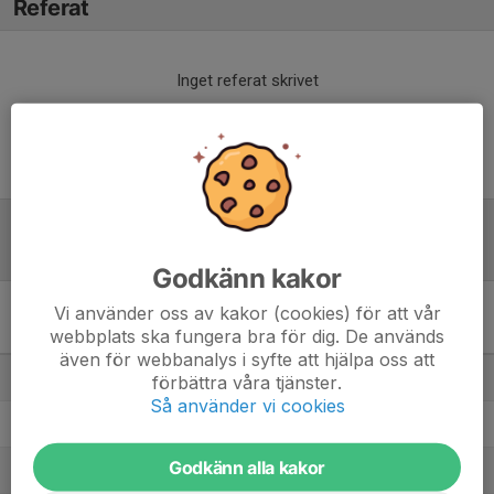
Referat
Inget referat skrivet
Tabell
Godkänn kakor
Vi använder oss av kakor (cookies) för att vår
Div 3 Mellersta Norrland,
webbplats ska fungera bra för dig. De används
herr 2023
M
+/-
P
även för webbanalys i syfte att hjälpa oss att
1. Lucksta IF
22
56
56
förbättra våra tjänster.
Så använder vi cookies
2. Selånger SK
22
20
48
Godkänn alla kakor
3. Dvärsätts BK
22
28
43