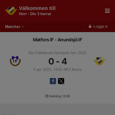
Välkommen till
Herr - Div 3 herrar
Logga in
Matcher
Matfors IF - Anundsjö IF
Div 3 Mellersta Norrland, herr 2023
0 - 4
9 apr 2023, 14:00, NP3 Arena
Samling 13:00