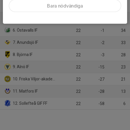
Bara nödvändiga
4. Kubikenborgs IF
22
23
38
5. Kramfors-Alliansen
22
7
38
6. Östavalls IF
22
-1
34
7. Anundsjö IF
22
-2
33
8. Björna IF
22
-3
28
9. Alnö IF
22
-15
23
10. Friska Viljor-akademi FC
22
-27
21
11. Matfors IF
22
-28
13
12. Sollefteå GIF FF
22
-58
6