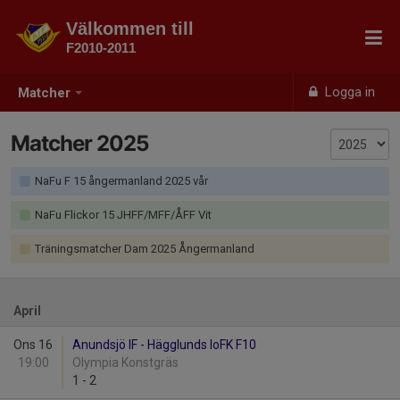
Välkommen till
F2010-2011
Logga in
Matcher
Matcher 2025
NaFu F 15 ångermanland 2025 vår
NaFu Flickor 15 JHFF/MFF/ÅFF Vit
Träningsmatcher Dam 2025 Ångermanland
April
Ons 16
Anundsjö IF - Hägglunds IoFK F10
19:00
Olympia Konstgräs
1
-
2