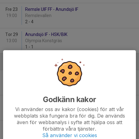
Fre 23
Remsle UIF FF - Anundsjö IF
19:00
Remslevallen
2
-
4
Tor 29
Anundsjö IF - HSK/BIK
13:00
Olympia Konstgräs
1
-
1
Juni
Fre 6
Arnäs IF F-10 - Anundsjö IF
11:00
Comfort Petterssons Värme Arena A 11
5
-
3
Godkänn kakor
Fre 13
Anundsjö IF - BIK/HSK
19:00
Olympia Konstgräs
Vi använder oss av kakor (cookies) för att vår
1
-
1
webbplats ska fungera bra för dig. De används
även för webbanalys i syfte att hjälpa oss att
Tis 24
Anundsjö IF - Arnäs IF F-10
förbättra våra tjänster.
19:00
Olympia Konstgräs
Så använder vi cookies