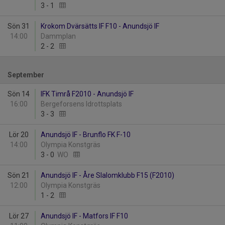
3
-
1
Sön 31
Krokom Dvärsätts IF F10 - Anundsjö IF
14:00
Dammplan
2
-
2
September
Sön 14
IFK Timrå F2010 - Anundsjö IF
16:00
Bergeforsens Idrottsplats
3
-
3
Lör 20
Anundsjö IF - Brunflo FK F-10
14:00
Olympia Konstgräs
3
-
0
WO
Sön 21
Anundsjö IF - Åre Slalomklubb F15 (F2010)
12:00
Olympia Konstgräs
1
-
2
Lör 27
Anundsjö IF - Matfors IF F10