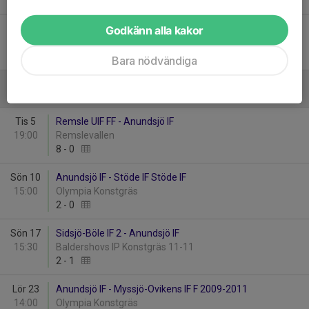
1
-
0
Mån 30
Remsle UIF FF - Anundsjö IF
Godkänn alla kakor
19:00
Remslevallen
3
-
3
Bara nödvändiga
Augusti
Tis 5
Remsle UIF FF - Anundsjö IF
19:00
Remslevallen
8
-
0
Sön 10
Anundsjö IF - Stöde IF Stöde IF
15:00
Olympia Konstgräs
2
-
0
Sön 17
Sidsjö-Böle IF 2 - Anundsjö IF
15:30
Baldershovs IP Konstgräs 11-11
2
-
1
Lör 23
Anundsjö IF - Myssjö-Ovikens IF F 2009-2011
14:00
Olympia Konstgräs