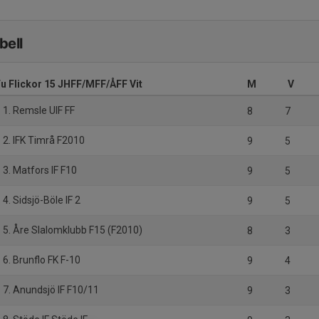
bell
u Flickor 15 JHFF/MFF/ÅFF Vit
M
V
1. Remsle UIF FF
8
7
2. IFK Timrå F2010
9
5
3. Matfors IF F10
9
5
4. Sidsjö-Böle IF 2
9
5
5. Åre Slalomklubb F15 (F2010)
8
3
6. Brunflo FK F-10
9
4
7. Anundsjö IF F10/11
9
3