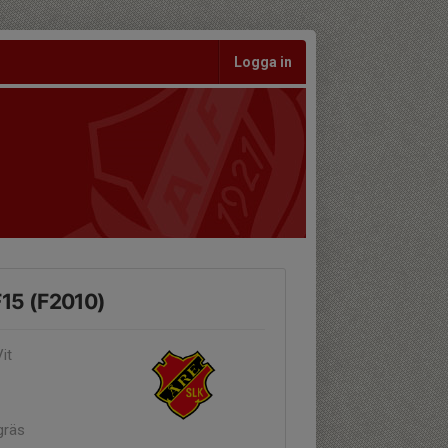
Logga in
F15 (F2010)
it
gräs