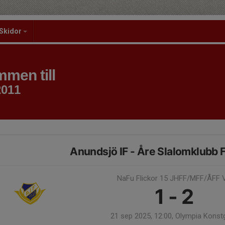
Skidor
men till
2011
Anundsjö IF - Åre Slalomklubb 
NaFu Flickor 15 JHFF/MFF/ÅFF V
1 - 2
21 sep 2025, 12:00, Olympia Konst