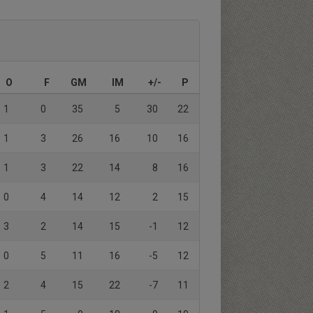
O
F
GM
IM
+/-
P
1
0
35
5
30
22
1
3
26
16
10
16
1
3
22
14
8
16
0
4
14
12
2
15
3
2
14
15
-1
12
0
5
11
16
-5
12
2
4
15
22
-7
11