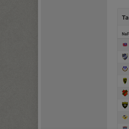
Ta
NaF