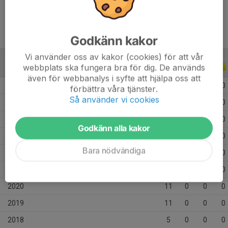
Godkänn kakor
Vi använder oss av kakor (cookies) för att vår
webbplats ska fungera bra för dig. De används
ALLA SERIER
ALLA ÅR
även för webbanalys i syfte att hjälpa oss att
2026
12
0
0
0
förbättra våra tjänster.
Så använder vi cookies
2025
19
0
0
0
2024
21
0
0
0
Godkänn alla kakor
2023
19
0
0
0
Bara nödvändiga
2022
14
0
0
0
2021
13
0
0
0
2020
11
0
0
0
2019
11
0
0
0
2018
5
0
0
0