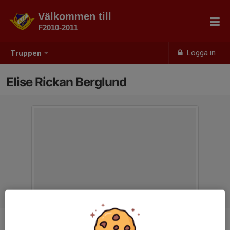
Välkommen till
F2010-2011
Logga in
Truppen
Elise Rickan Berglund
Ålder
16 år