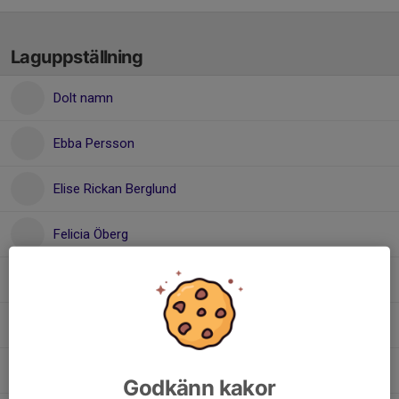
Laguppställning
Dolt namn
Ebba Persson
Elise Rickan Berglund
Felicia Öberg
Isabell Wahlström
Isabelle Byström
Jennie Larm
Godkänn kakor