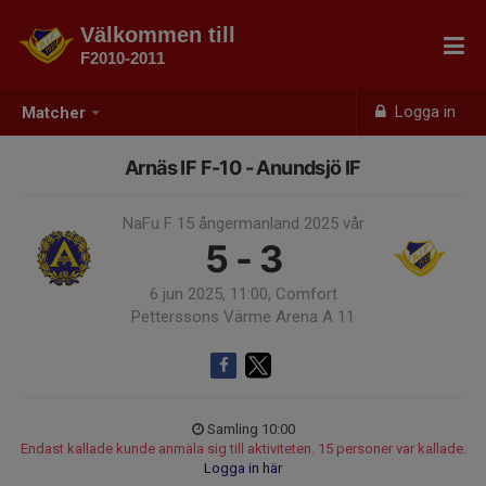
Välkommen till
F2010-2011
Logga in
Matcher
Arnäs IF F-10 - Anundsjö IF
NaFu F 15 ångermanland 2025 vår
5 - 3
6 jun 2025, 11:00, Comfort
Petterssons Värme Arena A 11
Samling 10:00
Endast kallade kunde anmäla sig till aktiviteten. 15 personer var kallade.
Logga in här