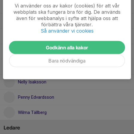
Vi använder oss av kakor (cookies) för att vår
Julia Johansson
webbplats ska fungera bra för dig. De används
även för webbanalys i syfte att hjälpa oss att
Manda Nilsson
förbättra våra tjänster.
Så använder vi cookies
Milly Fahlander
Godkänn alla kakor
Molly Edlund
Bara nödvändiga
Nellie Vikström
Nelly Isaksson
Penny Edvardsson
Wilma Tällberg
Ledare