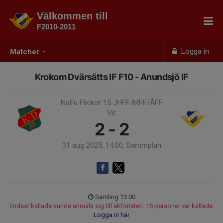
Välkommen till
F2010-2011
Logga in
Matcher
Krokom Dvärsätts IF F10 - Anundsjö IF
NaFu Flickor 15 JHFF/MFF/ÅFF
Vit
2 - 2
31 aug 2025, 14:00, Dammplan
Samling 13:00
Endast kallade kunde anmäla sig till aktiviteten. 15 personer var kallade.
Logga in här