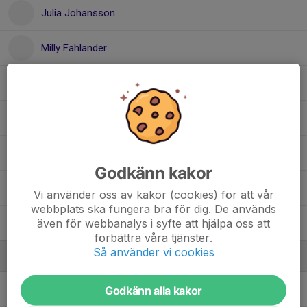
Julia Johansson
Milly Fahlander
Molly Edlund
Nellie Vikström
Nelly Isaksson
Godkänn kakor
Penny Edvardsson
Vi använder oss av kakor (cookies) för att vår
webbplats ska fungera bra för dig. De används
även för webbanalys i syfte att hjälpa oss att
Wilma Tällberg
förbättra våra tjänster.
Så använder vi cookies
Ledare
Anna Edlund
Ledare
Godkänn alla kakor