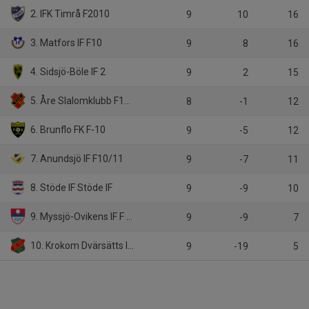
2. IFK Timrå F2010
9
10
16
3. Matfors IF F10
9
8
16
4. Sidsjö-Böle IF 2
9
2
15
5. Åre Slalomklubb F15 (F2010)
8
-1
12
6. Brunflo FK F-10
9
-5
12
7. Anundsjö IF F10/11
9
-7
11
8. Stöde IF Stöde IF
9
-9
10
9. Myssjö-Ovikens IF F 2009-2011
9
-9
7
10. Krokom Dvärsätts IF F10
9
-19
5