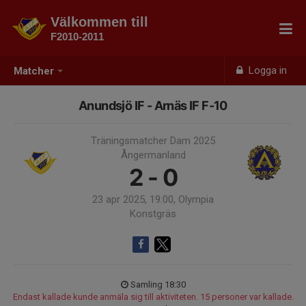
Välkommen till
F2010-2011
Logga in
Matcher
Anundsjö IF - Arnäs IF F-10
Träningsmatcher Dam 2025
Ångermanland
2 - 0
23 apr 2025, 19:00, Olympia
Konstgräs
Samling 18:30
Endast kallade kunde anmäla sig till aktiviteten. 15 personer var kallade.