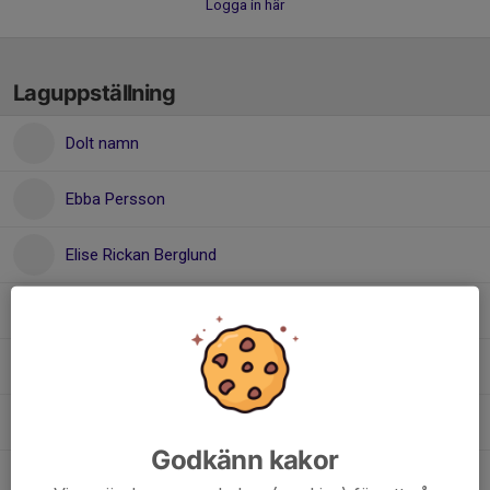
Logga in här
Laguppställning
Dolt namn
Ebba Persson
Elise Rickan Berglund
Enya Westman
Felicia Öberg
Isabelle Byström
Godkänn kakor
Jennie Larm