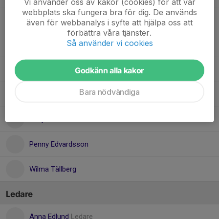
Vi använder oss av kakor (cookies) för att vår
webbplats ska fungera bra för dig. De används
Julia Johansson
även för webbanalys i syfte att hjälpa oss att
förbättra våra tjänster.
Så använder vi cookies
Milly Fahlander
Molly Edlund
Godkänn alla kakor
Bara nödvändiga
Nellie Vikström
Nelly Isaksson
Penny Edvardsson
Wilma Tällberg
Ledare
Anna Edlund
Ledare