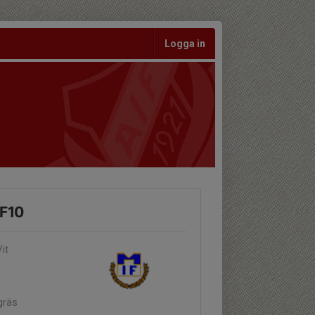
Logga in
 F10
it
gräs