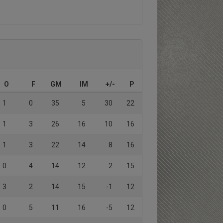
O
F
GM
IM
+/-
P
1
0
35
5
30
22
1
3
26
16
10
16
1
3
22
14
8
16
0
4
14
12
2
15
3
2
14
15
-1
12
0
5
11
16
-5
12