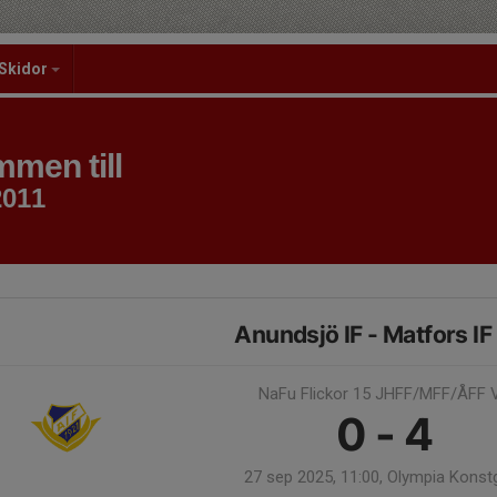
Skidor
men till
2011
Anundsjö IF - Matfors IF
NaFu Flickor 15 JHFF/MFF/ÅFF V
0 - 4
27 sep 2025, 11:00, Olympia Konst