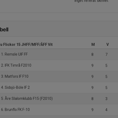
Inget referat skrivet
bell
u Flickor 15 JHFF/MFF/ÅFF Vit
M
V
1. Remsle UIF FF
8
7
2. IFK Timrå F2010
9
5
3. Matfors IF F10
9
5
4. Sidsjö-Böle IF 2
9
5
5. Åre Slalomklubb F15 (F2010)
8
3
6. Brunflo FK F-10
9
4