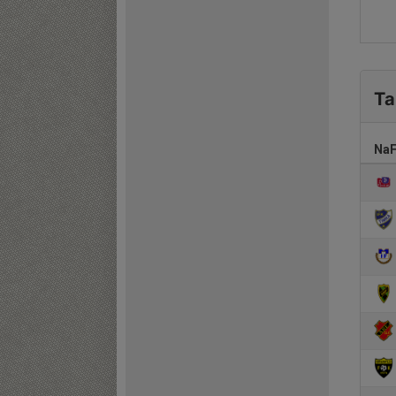
Ta
NaF