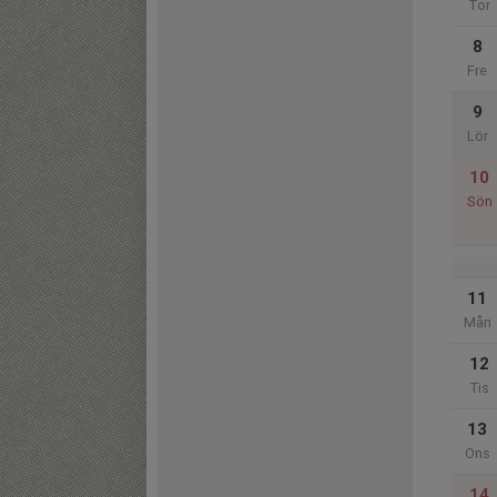
Tor
8
Fre
9
Lör
10
Sön
11
Mån
12
Tis
13
Ons
14