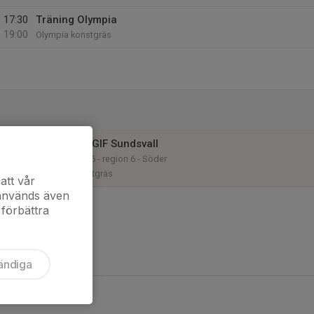
17:30
Träning Olympia
19:00
Olympia konstgräs
14:00
Match mot GIF Sundsvall
16:00
F17 div. 1 2026 - region 6 - Söder
Olympia Konstgräs
att vår
 används även
 förbättra
ändiga