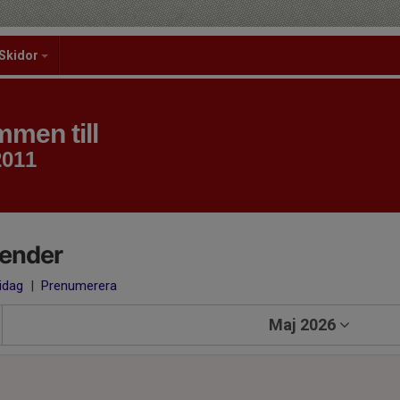
Skidor
men till
2011
lender
 idag
|
Prenumerera
Maj 2026