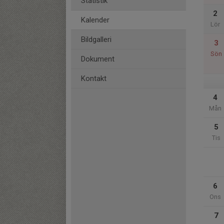
Statistik
2
Kalender
Lör
Bildgalleri
3
Sön
Dokument
Kontakt
4
Mån
5
Tis
6
Ons
7