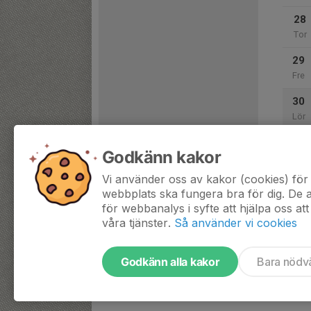
28
Tor
29
Fre
30
Lör
31
Godkänn kakor
Sön
Vi använder oss av kakor (cookies) för 
webbplats ska fungera bra för dig. De
för webbanalys i syfte att hjälpa oss att
våra tjänster.
Så använder vi cookies
Godkänn alla kakor
Bara nödv
Tjäna pengar till laget