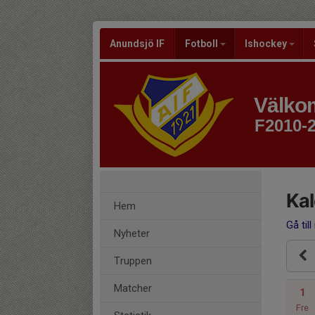
Anundsjö IF
Fotboll
Ishockey
Välkom
F2010-
Ka
Hem
Gå till
Nyheter
Truppen
Matcher
1
Fre