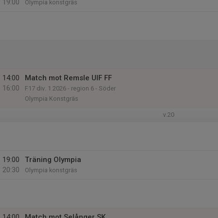
19:00
Olympia konstgräs
14:00
Match mot Remsle UIF FF
16:00
F17 div. 1 2026 - region 6 - Söder
Olympia Konstgräs
v.20
19:00
Träning Olympia
20:30
Olympia konstgräs
14:00
Match mot Selånger SK