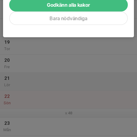
Godkänn alla kakor
17
Tis
Bara nödvändiga
18
Ons
19
Tor
20
Fre
21
Lör
22
Sön
v.48
23
Mån