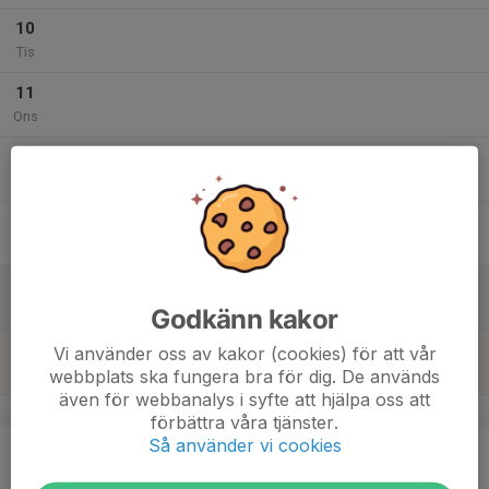
10
Tis
11
Ons
12
Tor
13
Fre
14
Lör
Godkänn kakor
15
Vi använder oss av kakor (cookies) för att vår
webbplats ska fungera bra för dig. De används
Sön
även för webbanalys i syfte att hjälpa oss att
v.47
förbättra våra tjänster.
Så använder vi cookies
16
Mån