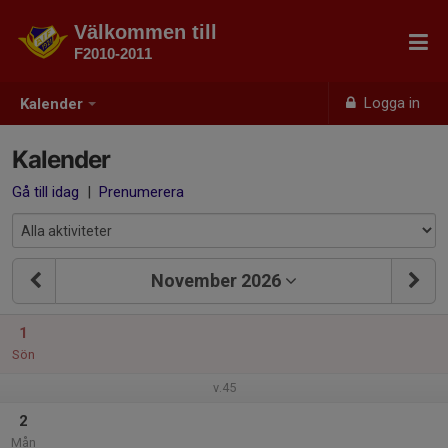
Välkommen till
F2010-2011
Logga in
Kalender
Kalender
Gå till idag
|
Prenumerera
November 2026
1
Sön
v.45
2
Mån