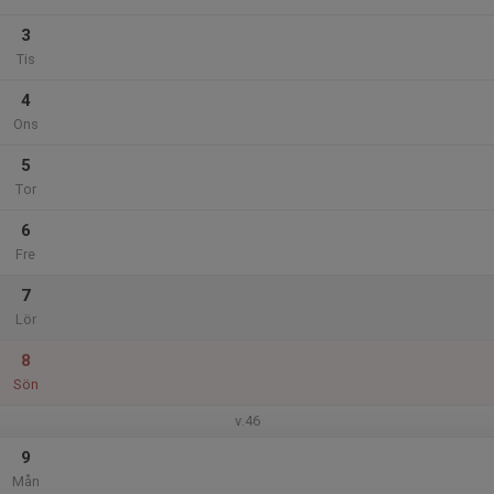
3
Tis
4
Ons
5
Tor
6
Fre
7
Lör
8
Sön
v.46
9
Mån