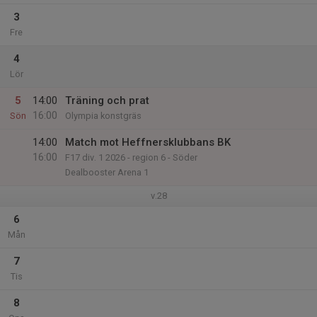
3
Fre
4
Lör
5
14:00
Träning och prat
16:00
Sön
Olympia konstgräs
14:00
Match mot Heffnersklubbans BK
16:00
F17 div. 1 2026 - region 6 - Söder
Dealbooster Arena 1
v.28
6
Mån
7
Tis
8