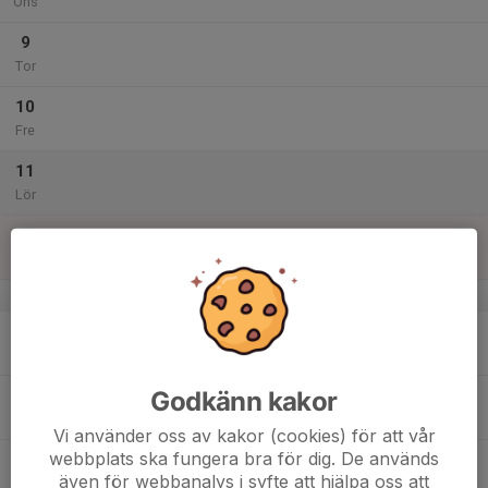
Ons
9
Tor
10
Fre
11
Lör
12
Sön
v.29
13
Mån
Godkänn kakor
14
Tis
Vi använder oss av kakor (cookies) för att vår
webbplats ska fungera bra för dig. De används
15
även för webbanalys i syfte att hjälpa oss att
Ons