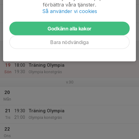
förbättra våra tjänster.
16
Så använder vi cookies
Tor
Godkänn alla kakor
17
Fre
Bara nödvändiga
18
Lör
19
18:00
Träning Olympia
19:30
Sön
Olympia konstgräs
v.30
20
Mån
21
19:30
Träning Olympia
21:00
Tis
Olympia konstgräs
22
Ons