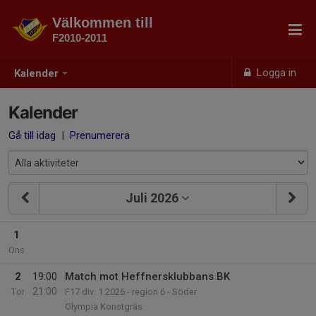
Välkommen till
F2010-2011
Logga in
Kalender
Kalender
Gå till idag
|
Prenumerera
Juli 2026
1
Ons
2
19:00
Match mot Heffnersklubbans BK
21:00
Tor
F17 div. 1 2026 - region 6 - Söder
Olympia Konstgräs