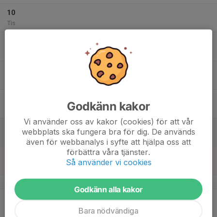
10
Tis
11
Ons
12
Tor
13
Godkänn kakor
Fre
Vi använder oss av kakor (cookies) för att vår
14
webbplats ska fungera bra för dig. De används
Lör
även för webbanalys i syfte att hjälpa oss att
förbättra våra tjänster.
15
18:50
Inomhus träning
Så använder vi cookies
20:00
Sön
Bredbyns sporthall
v.8
Godkänn alla kakor
16
Mån
Bara nödvändiga