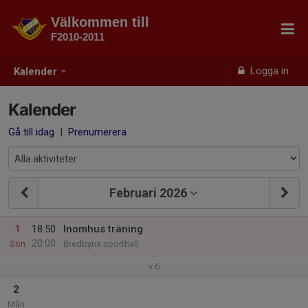
Välkommen till
F2010-2011
Logga in
Kalender
Kalender
Gå till idag
|
Prenumerera
Februari 2026
1
18:50
Inomhus träning
20:00
Sön
Bredbyns sporthall
v.6
2
Mån