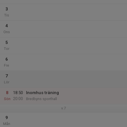
3
Tis
4
Ons
5
Tor
6
Fre
7
Lör
8
18:50
Inomhus träning
20:00
Sön
Bredbyns sporthall
v.7
9
Mån