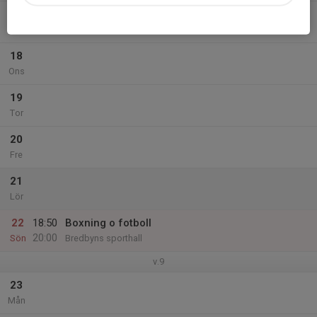
17
Tis
18
Ons
19
Tor
20
Fre
21
Lör
22
18:50
Boxning o fotboll
20:00
Sön
Bredbyns sporthall
v.9
23
Mån