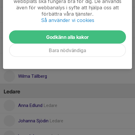
webbplats ska fungera bra för dig. De används
även för webbanalys i syfte att hjälpa oss att
förbättra våra tjänster.
Molly Edlund
Så använder vi cookies
Nellie Vikström
Godkänn alla kakor
Nelly Isaksson
Bara nödvändiga
Penny Edvardsson
Wilma Tällberg
Ledare
Anna Edlund
Ledare
Johanna Sjödin
Ledare