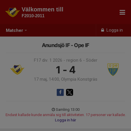
Välkommen till
F2010-2011
Logga in
Matcher
Anundsjö IF - Ope IF
F17 div. 1 2026 - region 6 - Söder
1 - 4
17 maj, 14:00, Olympia Konstgräs
Samling 13:00
Endast kallade kunde anmäla sig till aktiviteten. 17 personer var kallade.
Logga in här