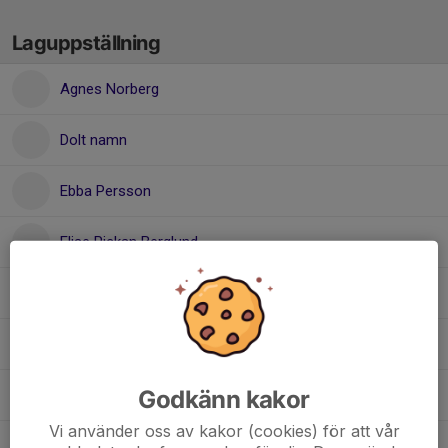
Laguppställning
Agnes Norberg
Dolt namn
Ebba Persson
Elise Rickan Berglund
Enya Westman
Felicia Öberg
Godkänn kakor
Julia Johansson
Vi använder oss av kakor (cookies) för att vår
Milly Fahlander